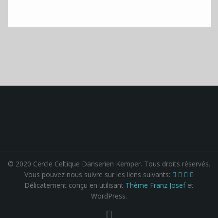
© 2020 Cercle Celtique Danserien Kemper. Tous droits réservés.
Vous pouvez nous suivre sur les liens suivants:
Délicatement conçu en utilisant
Thème Franz Josef
et
WordPress.