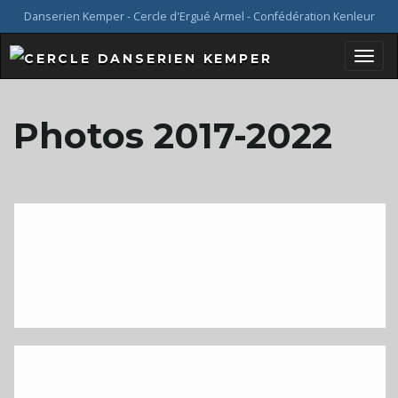
Danserien Kemper - Cercle d'Ergué Armel - Confédération Kenleur
B
Photos 2017-2022
a
s
c
u