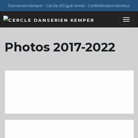
Danserien Kemper - Cercle d'Ergué Armel - Confédération Kenleur
B
Photos 2017-2022
a
s
c
u