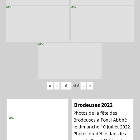
l
e
r
«
‹
of
6
›
»
l
Brodeuses 2022
Photos de la fête des
Brodeuses à Pont l'Abbbé
le dimanche 10 Juillet 2022.
a
Photos du défilé dans les