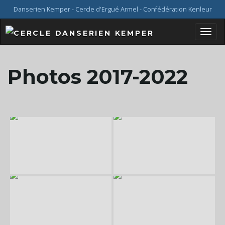
Danserien Kemper - Cercle d'Ergué Armel - Confédération Kenleur
B
Photos 2017-2022
a
s
c
u