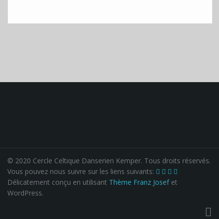
© 2020 Cercle Celtique Danserien Kemper. Tous droits réservés.
Vous pouvez nous suivre sur les liens suivants:
Délicatement conçu en utilisant
Thème Franz Josef
et
WordPress.