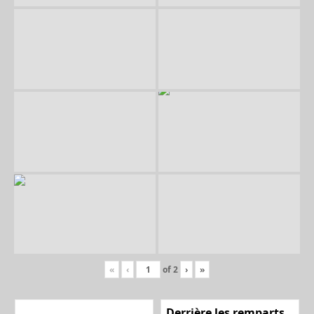
«
‹
of
2
›
»
Derrière les remparts