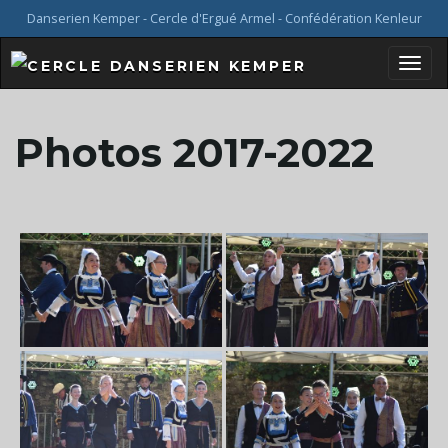
Danserien Kemper - Cercle d'Ergué Armel - Confédération Kenleur
B
Photos 2017-2022
a
s
c
u