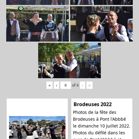
l
e
r
«
‹
of
6
›
»
l
Brodeuses 2022
Photos de la fête des
Brodeuses à Pont l'Abbbé
le dimanche 10 Juillet 2022.
a
Photos du défilé dans les