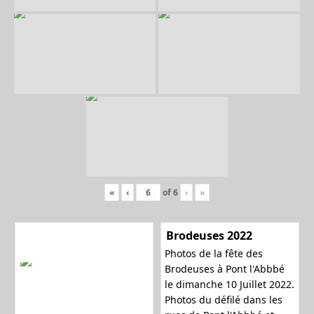
l
e
r
«
‹
of
6
›
»
l
Brodeuses 2022
Photos de la fête des
Brodeuses à Pont l'Abbbé
le dimanche 10 Juillet 2022.
a
Photos du défilé dans les