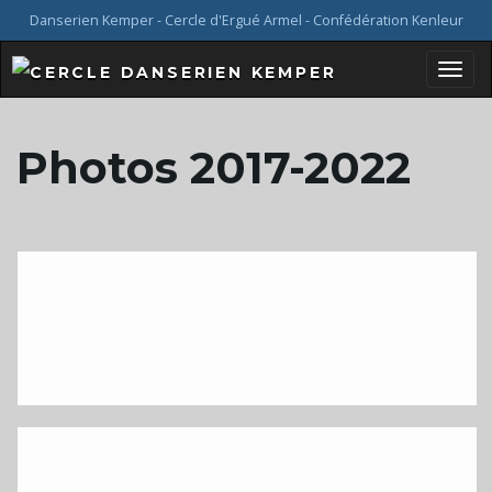
Danserien Kemper - Cercle d'Ergué Armel - Confédération Kenleur
B
Photos 2017-2022
a
s
c
u