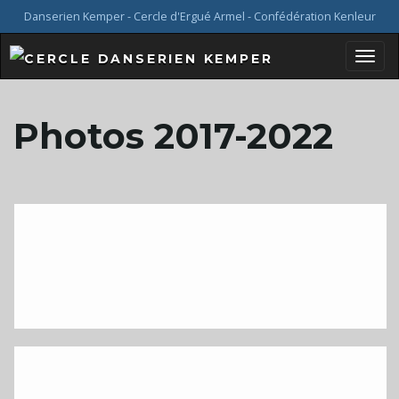
Danserien Kemper - Cercle d'Ergué Armel - Confédération Kenleur
B
Photos 2017-2022
a
s
c
u