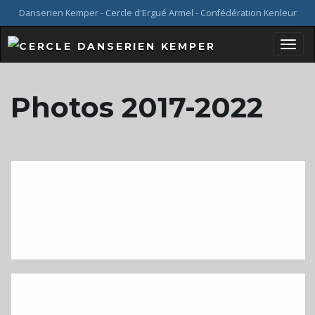
Danserien Kemper - Cercle d'Ergué Armel - Confédération Kenleur
B
Photos 2017-2022
a
s
c
u