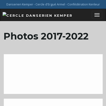
Danserien Kemper - Cercle d'Ergué Armel - Confédération Kenleur
B
Photos 2017-2022
a
s
c
u