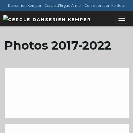
Danserien Kemper - Cercle d'Ergué Armel - Confédération Kenleur
B
Photos 2017-2022
a
s
c
u