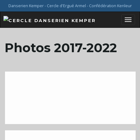
Danserien Kemper - Cercle d'Ergué Armel - Confédération Kenleur
B
Photos 2017-2022
a
s
c
u