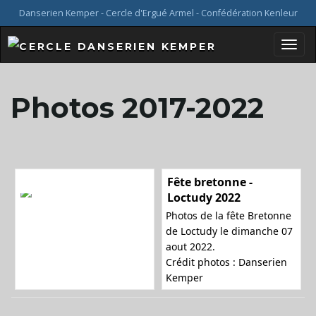
Danserien Kemper - Cercle d'Ergué Armel - Confédération Kenleur
B
Photos 2017-2022
a
Fête bretonne -
s
Loctudy 2022
Photos de la fête Bretonne
de Loctudy le dimanche 07
aout 2022.
c
Crédit photos : Danserien
Kemper
u