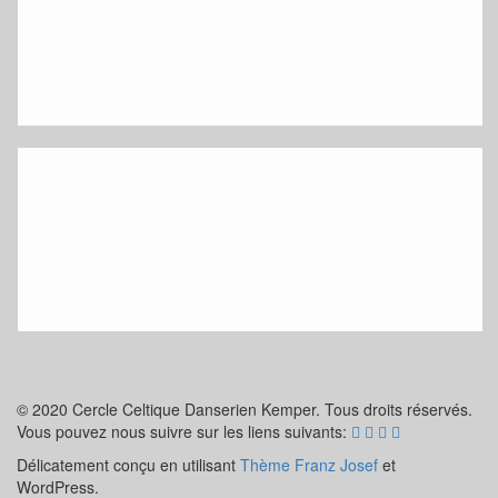
© 2020 Cercle Celtique Danserien Kemper. Tous droits réservés.
Vous pouvez nous suivre sur les liens suivants:
Délicatement conçu en utilisant
Thème Franz Josef
et
WordPress.