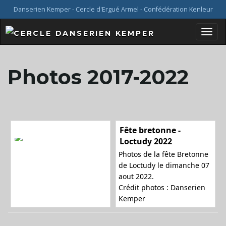
Danserien Kemper - Cercle d'Ergué Armel - Confédération Kenleur
B
Photos 2017-2022
a
Fête bretonne -
s
Loctudy 2022
Photos de la fête Bretonne
de Loctudy le dimanche 07
aout 2022.
c
Crédit photos : Danserien
Kemper
u