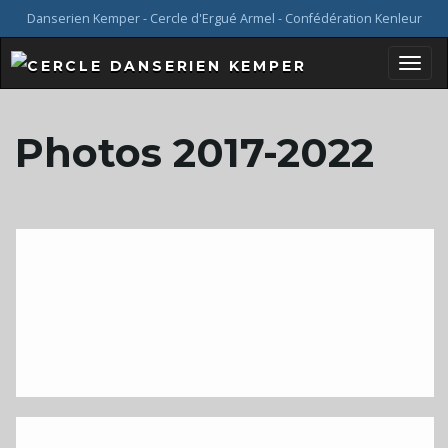
Danserien Kemper - Cercle d'Ergué Armel - Confédération Kenleur
B
Photos 2017-2022
a
s
c
u