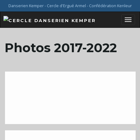
Danserien Kemper - Cercle d'Ergué Armel - Confédération Kenleur
B
Photos 2017-2022
a
s
c
u