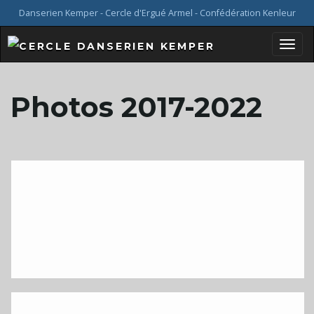
Danserien Kemper - Cercle d'Ergué Armel - Confédération Kenleur
B
Photos 2017-2022
a
s
c
u