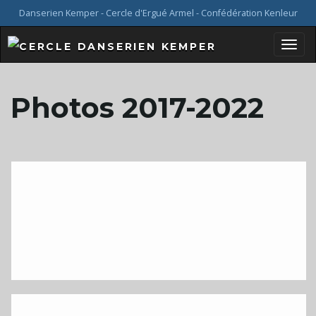
Danserien Kemper - Cercle d'Ergué Armel - Confédération Kenleur
B
Photos 2017-2022
a
s
c
u