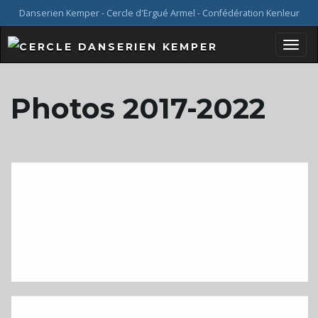
Danserien Kemper - Cercle d'Ergué Armel - Confédération Kenleur
B
Photos 2017-2022
a
s
c
u