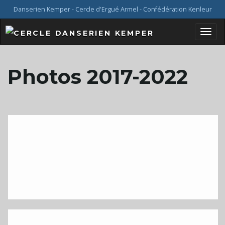
Danserien Kemper - Cercle d'Ergué Armel - Confédération Kenleur
B
Photos 2017-2022
a
s
c
u