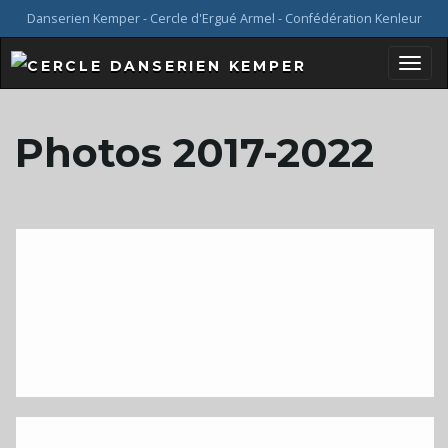
Danserien Kemper - Cercle d'Ergué Armel - Confédération Kenleur
B
Photos 2017-2022
a
s
c
u