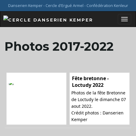
Danserien Kemper - Cercle d'Ergué Armel - Confédération Kenleur
B
Photos 2017-2022
a
Fête bretonne -
s
Loctudy 2022
Photos de la fête Bretonne
de Loctudy le dimanche 07
aout 2022.
c
Crédit photos : Danserien
Kemper
u