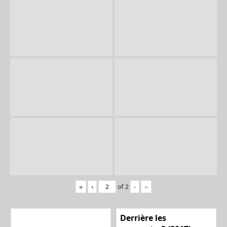
«
‹
of
2
›
»
Derrière les