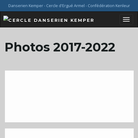
Danserien Kemper - Cercle d'Ergué Armel - Confédération Kenleur
B
Photos 2017-2022
a
s
c
u