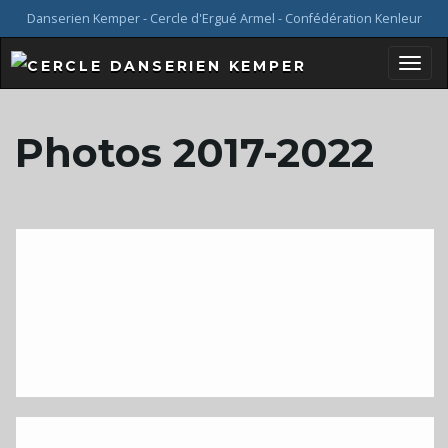
Danserien Kemper - Cercle d'Ergué Armel - Confédération Kenleur
B
Photos 2017-2022
a
s
c
u