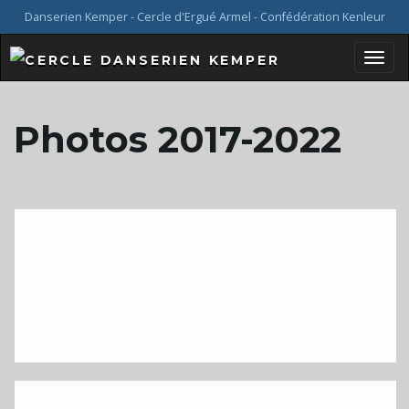
Danserien Kemper - Cercle d'Ergué Armel - Confédération Kenleur
B
Photos 2017-2022
a
s
c
u