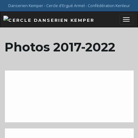
Danserien Kemper - Cercle d'Ergué Armel - Confédération Kenleur
B
Photos 2017-2022
a
s
c
u