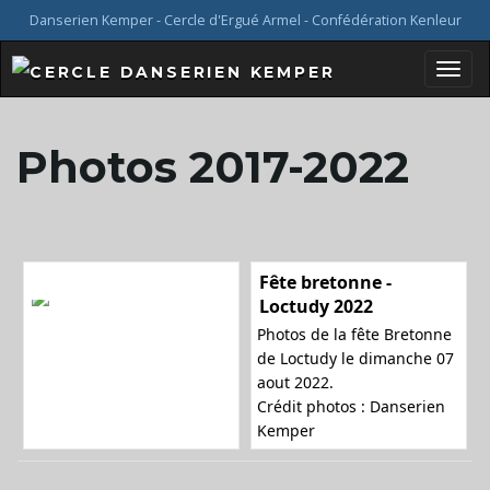
Danserien Kemper - Cercle d'Ergué Armel - Confédération Kenleur
B
Photos 2017-2022
a
Fête bretonne -
s
Loctudy 2022
Photos de la fête Bretonne
de Loctudy le dimanche 07
aout 2022.
c
Crédit photos : Danserien
Kemper
u