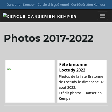
Danserien Kemper - Cercle d'Ergué Armel - Confédération Kenleur
B
Photos 2017-2022
a
Fête bretonne -
s
Loctudy 2022
Photos de la fête Bretonne
de Loctudy le dimanche 07
aout 2022.
c
Crédit photos : Danserien
Kemper
u