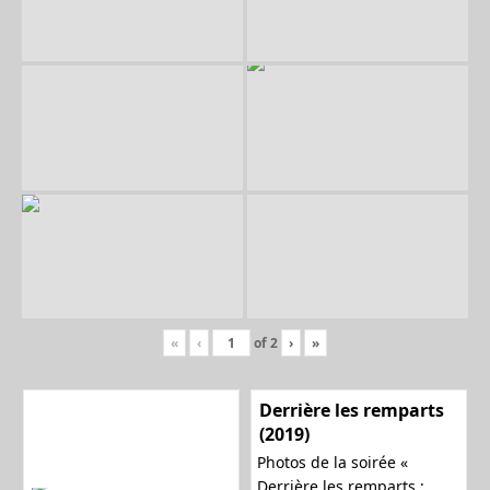
«
‹
of
2
›
»
Derrière les remparts
(2019)
Photos de la soirée «
Derrière les remparts :