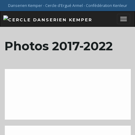
Danserien Kemper - Cercle d'Ergué Armel - Confédération Kenleur
B
Photos 2017-2022
a
s
c
u