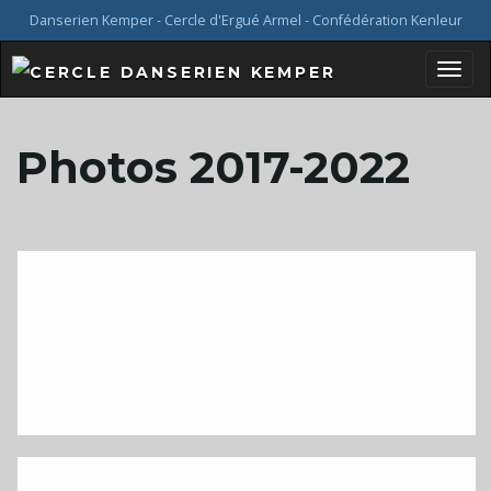
Danserien Kemper - Cercle d'Ergué Armel - Confédération Kenleur
B
Photos 2017-2022
a
s
c
u