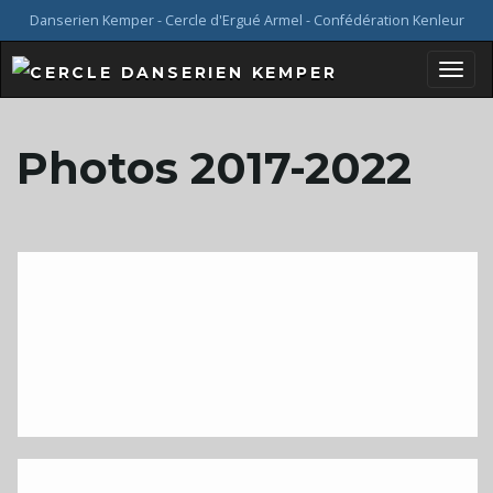
Danserien Kemper - Cercle d'Ergué Armel - Confédération Kenleur
B
Photos 2017-2022
a
s
c
u