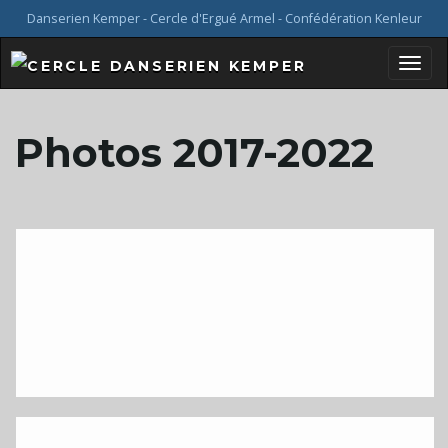
Danserien Kemper - Cercle d'Ergué Armel - Confédération Kenleur
B
Photos 2017-2022
a
s
c
u