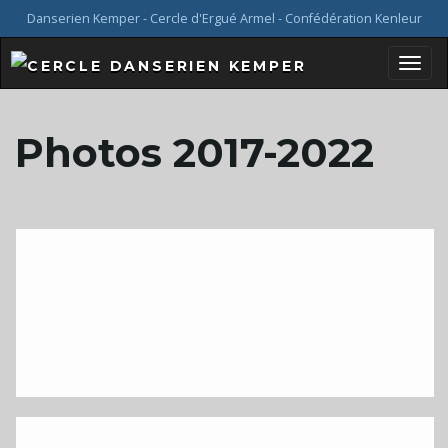
Danserien Kemper - Cercle d'Ergué Armel - Confédération Kenleur
B
Photos 2017-2022
a
s
c
u