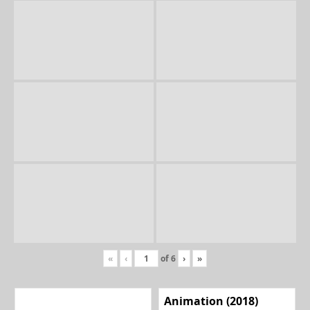
«
‹
of
6
›
»
Animation (2018)