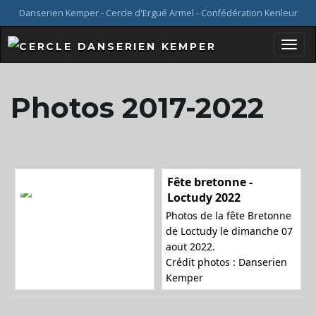
Danserien Kemper - Cercle d'Ergué Armel - Confédération Kenleur
B
Photos 2017-2022
a
Fête bretonne -
s
Loctudy 2022
Photos de la fête Bretonne
de Loctudy le dimanche 07
aout 2022.
c
Crédit photos : Danserien
Kemper
u