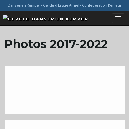
Danserien Kemper - Cercle d'Ergué Armel - Confédération Kenleur
B
Photos 2017-2022
a
s
c
u