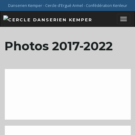
Danserien Kemper - Cercle d'Ergué Armel - Confédération Kenleur
B
Photos 2017-2022
a
s
c
u