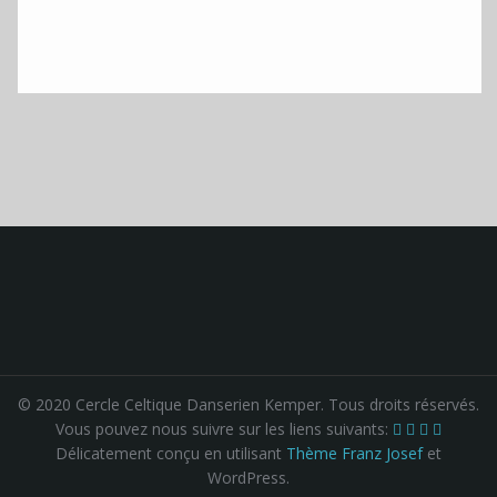
© 2020 Cercle Celtique Danserien Kemper. Tous droits réservés.
Vous pouvez nous suivre sur les liens suivants:
Délicatement conçu en utilisant
Thème Franz Josef
et
WordPress.