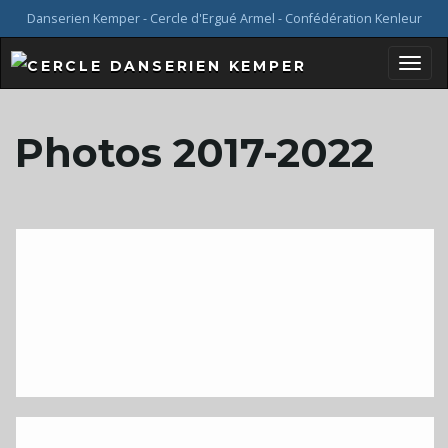
Danserien Kemper - Cercle d'Ergué Armel - Confédération Kenleur
B
Photos 2017-2022
a
s
c
u