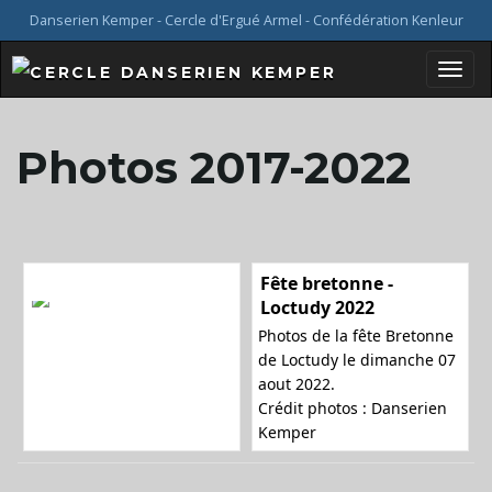
Danserien Kemper - Cercle d'Ergué Armel - Confédération Kenleur
B
Photos 2017-2022
a
Fête bretonne -
s
Loctudy 2022
Photos de la fête Bretonne
de Loctudy le dimanche 07
aout 2022.
c
Crédit photos : Danserien
Kemper
u