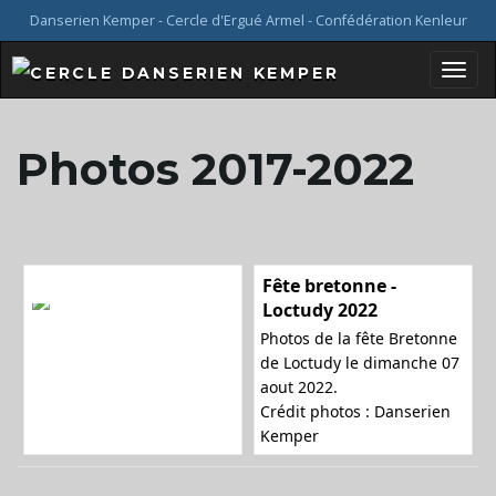
Danserien Kemper - Cercle d'Ergué Armel - Confédération Kenleur
B
Photos 2017-2022
a
Fête bretonne -
s
Loctudy 2022
Photos de la fête Bretonne
de Loctudy le dimanche 07
aout 2022.
c
Crédit photos : Danserien
Kemper
u