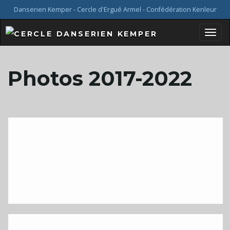
Danserien Kemper - Cercle d'Ergué Armel - Confédération Kenleur
B
Photos 2017-2022
a
s
c
u