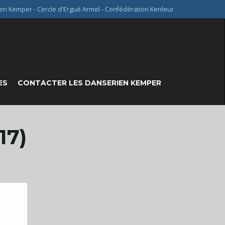
en Kemper - Cercle d'Ergué Armel - Confédération Kenleur
ES
CONTACTER LES DANSERIEN KEMPER
17)