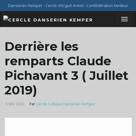
Danserien Kemper - Cercle d'Ergué Armel - Confédération Kenleur
B
Derrière les
a
remparts Claude
Pichavant 3 ( Juillet
s
2019)
5 MAI 2020
Par
Cercle Celtique Danserien Kemper
c
u