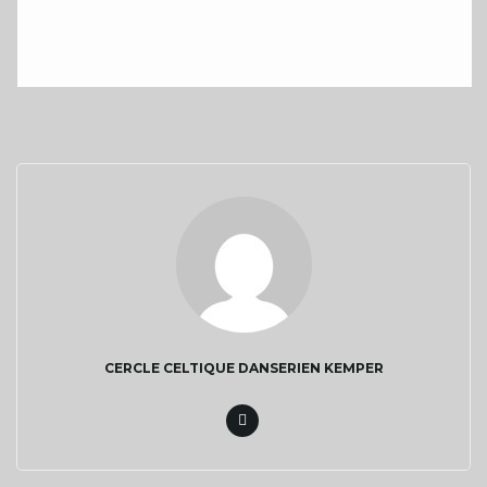
l
e
r
l
CERCLE CELTIQUE DANSERIEN KEMPER
a