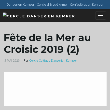
Danserien Kemper - Cercle d'Ergué Armel - Confédération Kenleur
B
Fête de la Mer au
a
Croisic 2019 (2)
5 MAI 2020
Par
Cercle Celtique Danserien Kemper
s
c
u