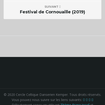
SUIVANT
Festival de Cornouaille (2019)
n
a
v
i
g
© 2020 Cercle Celtique Danserien Kemper. Tous droits réservés.
Vous pouvez nous suivre sur les liens suivants:
Délicatement conçu en utilisant
Thème Franz Josef
et