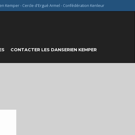
en Kemper - Cercle d'Ergué Armel - Confédération Kenleur
ES
CONTACTER LES DANSERIEN KEMPER